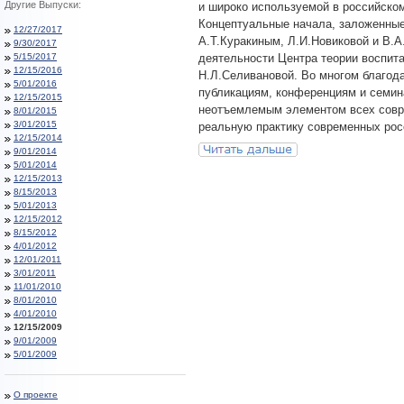
Другие Выпуски:
и широко используемой в российско
Концептуальные начала, заложенные
12/27/2017
А.Т.Куракиным, Л.И.Новиковой и В.
9/30/2017
5/15/2017
деятельности Центра теории воспит
12/15/2016
Н.Л.Селивановой. Во многом благод
5/01/2016
публикациям, конференциям и семин
12/15/2015
неотъемлемым элементом всех совре
8/01/2015
3/01/2015
реальную практику современных рос
12/15/2014
9/01/2014
5/01/2014
12/15/2013
8/15/2013
5/01/2013
12/15/2012
8/15/2012
4/01/2012
12/01/2011
3/01/2011
11/01/2010
8/01/2010
4/01/2010
12/15/2009
9/01/2009
5/01/2009
О проекте