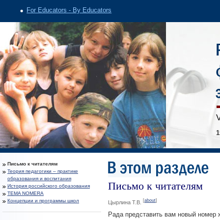
For Educators - By Educators
V
1
Письмо к читателям
Теория педагогики – практике
образования и воспитания
Письмо к читателям
История российского образования
TEMA NOMERA
Концепции и программы школ
[
about
]
Цырлина Т.В.
Рада представить вам новый номер 