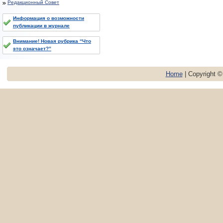
Редакционный Совет
Информация о возможности
публикации в журнале
Внимание! Новая рубрика “Что
это означает?”
Home
| Copyright 