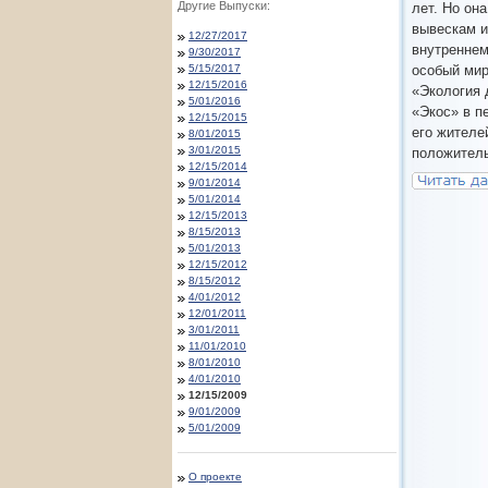
Другие Выпуски:
лет. Но он
вывескам и
12/27/2017
внутреннем
9/30/2017
5/15/2017
особый мир
12/15/2016
«Экология 
5/01/2016
«Экос» в п
12/15/2015
его жителе
8/01/2015
3/01/2015
положитель
12/15/2014
9/01/2014
5/01/2014
12/15/2013
8/15/2013
5/01/2013
12/15/2012
8/15/2012
4/01/2012
12/01/2011
3/01/2011
11/01/2010
8/01/2010
4/01/2010
12/15/2009
9/01/2009
5/01/2009
О проекте