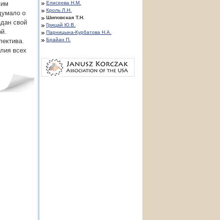
ким
Елисеева Н.М.
Кроль Л.Н.
думало о
Шиповская Т.Н.
здан свой
Грицай Ю.В.
й.
Парницына-Курбатова Н.А.
Брайан П.
лектива.
илия всех