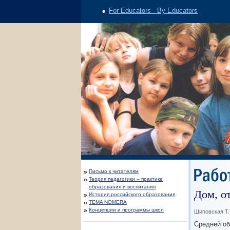
For Educators - By Educators
Письмо к читателям
Теория педагогики – практике
образования и воспитания
Дом, о
История российского образования
TEMA NOMERA
Концепции и программы школ
Шиповская Т
Средней об