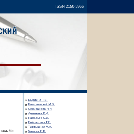
ISSN 2150-3966
Цырлина Т.В.
Богуславский М.В.
Селиванова Н.Л
Демакова И.Д.
Паладьев С.Л.
Пейсахович Г.Е.
Тыртышная М.А.
лось 65
Чирина С.В.