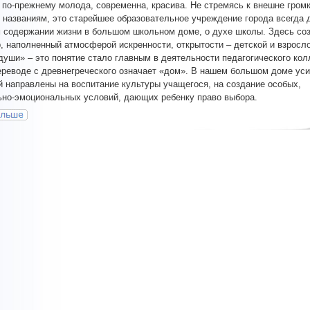
а по-прежнему молода, современна, красива. Не стремясь к внешне гром
 названиям, это старейшее образовательное учреждение города всегда 
 содержании жизни в большом школьном доме, о духе школы. Здесь со
, наполненный атмосферой искренности, открытости – детской и взросло
души» – это понятие стало главным в деятельности педагогического кол
ереводе с древнегреческого означает «дом». В нашем большом доме ус
й направлены на воспитание культуры учащегося, на создание особых,
но-эмоциональных условий, дающих ребенку право выбора.