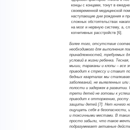
концы с концами, тонут в ежедн
своевременной медицинской пом
наступающие дни рождения и пра
сложных обстоятельствах накап
на мозг и нервную систему, а, 
когнитивных расстройств [6].
Более того, отсутствие соотве
необходимого для выполнения по
принадлежностей, требуемых дл
условий в жизни ребенка. Тесная
мыши, тараканы и клопы – все э
приводит к стрессу и ставит по
бедных кварталах мы сталкива
заболеваний, не выявленных или
полости и задержек в развитии. 
трети детей не готовы к успешн
приводит к отторжению, росту 
защиты детей [7]. Нет ничего 
ощущать себя в безопасности, и
и токсичными местами. В таких 
просто забыли, что такое мечт
подразумевает активные действ