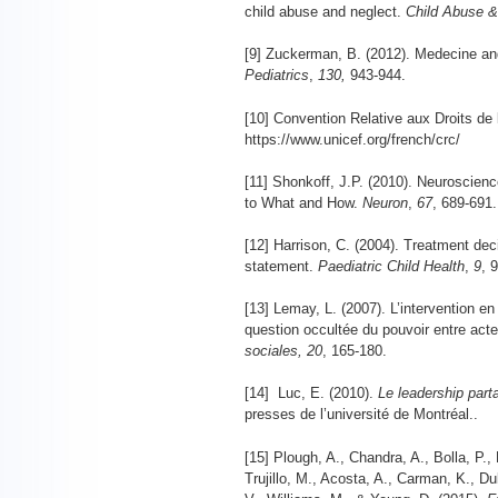
child abuse and neglect.
Child Abuse &
[9] Zuckerman, B. (2012). Medecine and
Pediatrics
,
130,
943-944.
[10] Convention Relative aux Droits de 
https://www.unicef.org/french/crc/
[11] Shonkoff, J.P. (2010). Neuroscien
to What and How.
Neuron
,
67
, 689-691.
[12] Harrison, C. (2004). Treatment dec
statement.
Paediatric Child Health
,
9
, 
[13] Lemay, L. (2007). L’intervention en
question occultée du pouvoir entre act
sociales, 20
, 165-180.
[14] Luc, E. (2010).
Le leadership part
presses de l’université de Montréal..
[15] Plough, A., Chandra, A., Bolla, P., 
Trujillo, M., Acosta, A., Carman, K., Du