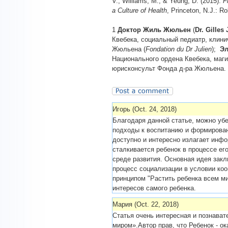
V., Williams, M., & Yeung, D. (2015).
F
a Culture of Health
, Princeton, N.J.: 
1
Доктор
Жиль Жюльен
(
Dr. Gilles 
Квебека, социальный педиатр, клини
Жюльена (
Fondation du Dr Julien
);
Эл
Национального ордена Квебека, маги
юрисконсульт Фонда д-ра Жюльена.
Игорь (Oct. 24, 2018)
Благодаря данной статье, можно уб
подходы к воспитанию и формирован
доступно и интересно излагает инф
сталкивается ребенок в процессе ег
среде развития. Основная идея закл
процесс социализации в условии ко
принципом "Растить ребенка всем ми
интересов самого ребенка.
Мария (Oct. 22, 2018)
Статья очень интересная и познават
миром».Автор прав, что Ребенок - о