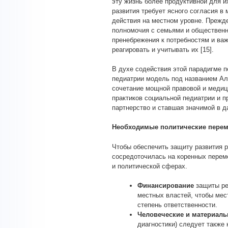
эту жизнь более продуктивной для и
развития требует ясного согласия в
действия на местном уровне. Прежде
полномочия с семьями и общественно
пренебрежения к потребностям и важ
реагировать и учитывать их [15].
В духе содействия этой парадигме 
педиатрии модель под названием Алья
сочетание мощной правовой и медици
практиков социальной педиатрии и 
партнерство и ставшая значимой в д
Необходимые политические пере
Чтобы обеспечить защиту развития р
сосредоточилась на коренных перем
и политической сферах.
Финансирование
защиты ре
местных властей, чтобы ме
степень ответственности.
Человеческие и материал
диагностики) следует также