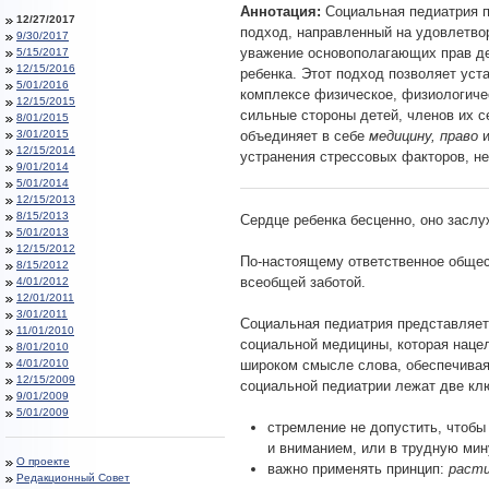
Аннотация:
Социальная педиатрия п
12/27/2017
подход, направленный на удовлетво
9/30/2017
уважение основополагающих прав де
5/15/2017
12/15/2016
ребенка. Этот подход позволяет уста
5/01/2016
комплексе физическое, физиологичес
12/15/2015
сильные стороны детей, членов их с
8/01/2015
3/01/2015
объединяет в себе
медицину, право
12/15/2014
устранения стрессовых факторов, не
9/01/2014
5/01/2014
12/15/2013
8/15/2013
Сердце ребенка бесценно, оно заслу
5/01/2013
12/15/2012
По-настоящему ответственное общест
8/15/2012
всеобщей заботой.
4/01/2012
12/01/2011
3/01/2011
Социальная педиатрия представляет
11/01/2010
социальной медицины, которая наце
8/01/2010
4/01/2010
широком смысле слова, обеспечивая
12/15/2009
социальной педиатрии лежат две кл
9/01/2009
5/01/2009
стремление не допустить, чтобы 
и вниманием, или в трудную мину
О проекте
важно применять принцип:
расти
Редакционный Совет