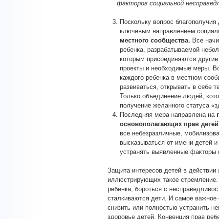
факторов социальной несправедл
Поскольку вопрос благополучия 
ключевым направлением социал
местного сообщества.
Все начи
ребенка, разрабатываемой небо
которым присоединяются другие
проекты и необходимые меры. Вс
каждого ребенка в местном сооб
развиваться, открывать в себе т
Только объединение людей, кото
получение желанного статуса «з
Последняя мера направлена на
основополагающих прав детей
все небезразличные, мобилизова
высказываться от имени детей и
устранять выявленные факторы н
Защита интересов детей в действии
иллюстрирующих такое стремление. 
ребенка, бороться с несправедливос
сталкиваются дети. И самое важное
снизить или полностью устранить не
здоровье детей. Конвенция прав реб