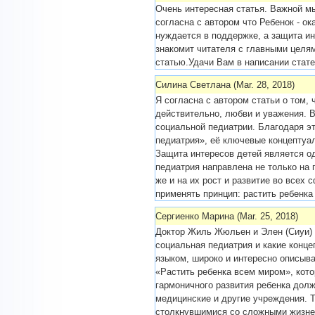
Очень интересная статья. Важной м
согласна с автором что Ребенок - о
нуждается в поддержке, а защита ин
знакомит читателя с главными целя
статью.Удачи Вам в написании стате
Силина Светлана (Mar. 28, 2018)
Я согласна с автором статьи о том, 
действительно, любви и уважения. 
социальной педиатрии. Благодаря эт
педиатрия», её ключевые концептуал
Защита интересов детей является о
педиатрия направлена не только на 
же и на их рост и развитие во всех
применять принцип: растить ребенка
Сергиенко Марина (Mar. 25, 2018)
Доктор Жиль Жюльен и Элен (Сиуи) 
социальная педиатрия и какие конц
языком, широко и интересно описыв
«Растить ребенка всем миром», кото
гармоничного развития ребенка долж
медицинские и другие учреждения. 
столкнувшимися со сложными жизне