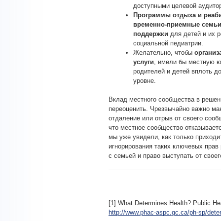
доступными целевой аудито
Программы отдыха и реаби
временно-приемные семьи
поддержки
для детей и их 
социальной педиатрии.
Желательно, чтобы
организ
услуги
,
имели бы местную ю
родителей и детей вплоть д
уровне.
Вклад местного сообщества в решени
переоценить. Чрезвычайно важно мак
отдаление или отрыв от своего сооб
что местное сообщество отказываетс
мы уже увидели, как только приходит
игнорирования таких ключевых прав 
с семьей и право выступать от своег
[1] What Determines Health? Public He
http://www.phac-aspc.gc.ca/ph-sp/det