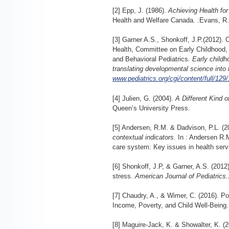
[2] Epp, J. (1986).
Achieving Health for
Health and Welfare Canada. .Evans, R.G
[3] Garner A.S., Shonkoff, J.P.(2012).
Health, Committee on Early Childhood,
and Behavioral Pediatrics
. Early childh
translating developmental science into li
www.pediatrics.org/cgi/content/full/12
[4] Julien, G
.
(2004).
A Different Kind o
Queen’s University Press.
[5] Andersen, R.M. & Dadvison, P.L. (2
contextual indicators.
In : Andersen R.
care system: Key issues in health ser
[6] Shonkoff, J.P, & Garner, A.S. (2012)
stress.
American Journal of Pediatrics
[7] Chaudry, A., & Wimer, C. (2016). Po
Income, Poverty, and Child Well-Being
[8] Maguire-Jack, K. & Showalter, K. (2