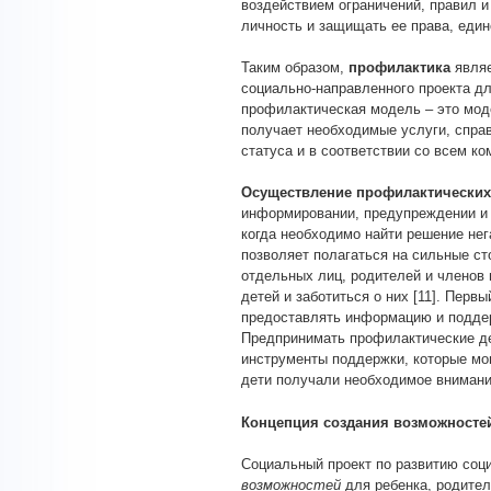
воздействием ограничений, правил 
личность и защищать ее права, един
Таким образом,
профилактика
являе
социально-направленного проекта д
профилактическая модель – это моде
получает необходимые услуги, справ
статуса и в соответствии со всем к
Осуществление профилактических
информировании, предупреждении и 
когда необходимо найти решение нег
позволяет полагаться на сильные ст
отдельных лиц, родителей и членов
детей и заботиться о них [11]. Перв
предоставлять информацию и поддер
Предпринимать профилактические де
инструменты поддержки, которые мо
дети получали необходимое внимание
Концепция создания возможносте
Социальный проект по развитию соц
возможностей
для ребенка, родител