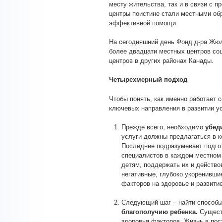
месту жительства, так и в связи с п
центры поистине стали местными обр
эффективной помощи.
На сегодняшний день Фонд д-ра Жюл
более двадцати местных центров со
центров в других районах Канады.
Четырехмерный подход
Чтобы понять, как именно работает 
ключевых направления в развитии ус
Прежде всего, необходимо
убед
услуги должны предлагаться в 
Последнее подразумевает подго
специалистов в каждом местно
детям, поддержать их и действо
негативные, глубоко укоренивши
факторов на здоровье и развитие
Следующий шаг – найти способ
благополучию ребенка.
Сущест
здоровья факторов. Жизнь в пос