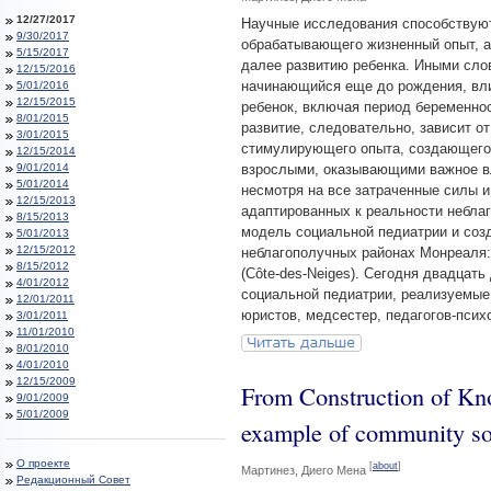
12/27/2017
Научные исследования способствую
9/30/2017
обрабатывающего жизненный опыт, а 
5/15/2017
далее развитию ребенка. Иными слов
12/15/2016
начинающийся еще до рождения, влия
5/01/2016
12/15/2015
ребенок, включая период беременнос
8/01/2015
развитие, следовательно, зависит о
3/01/2015
стимулирующего опыта, создающего
12/15/2014
9/01/2014
взрослыми, оказывающими важное вл
5/01/2014
несмотря на все затраченные силы и
12/15/2013
адаптированных к реальности небла
8/15/2013
модель социальной педиатрии и соз
5/01/2013
12/15/2012
неблагополучных районах Монреаля:
8/15/2012
(Côte-des-Neiges). Сегодня двадцать
4/01/2012
социальной педиатрии, реализуемые
12/01/2011
юристов, медсестер, педагогов-псих
3/01/2011
11/01/2010
8/01/2010
4/01/2010
12/15/2009
From Construction of Kn
9/01/2009
5/01/2009
example of community soc
О проекте
[
about
]
Мартинез, Диего Мена
Редакционный Совет