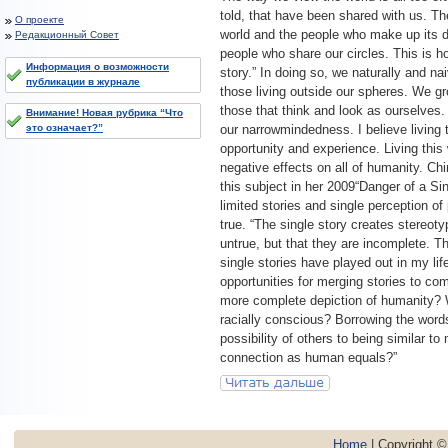
told, that have been shared with us. Th
О проекте
world and the people who make up its d
Редакционный Совет
people who share our circles. This is h
Информация о возможности
story.” In doing so, we naturally and na
публикации в журнале
those living outside our spheres. We gr
those that think and look as ourselves
Внимание! Новая рубрика “Что
our narrowmindedness. I believe living 
это означает?”
opportunity and experience. Living thi
negative effects on all of humanity. Ch
this subject in her 2009“Danger of a Si
limited stories and single perception o
true. “The single story creates stereot
untrue, but that they are incomplete. T
single stories have played out in my li
opportunities for merging stories to co
more complete depiction of humanity? 
racially conscious? Borrowing the words 
possibility of others to being similar t
connection as human equals?”
Home
| Copyright 