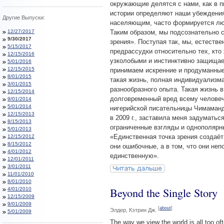
окружающие делятся с нами, как в п
истории определяют наши убеждения
Другие Выпуски:
населяющим, часто формируется люд
12/27/2017
Таким образом, мы подсознательно с
9/30/2017
зрения». Поступая так, мы, естеств
5/15/2017
предрассудки относительно тех, кто
12/15/2016
узколобыми и инстинктивно защищаем
5/01/2016
12/15/2015
принимаем искренние и продуманные
8/01/2015
такая жизнь, полная индивидуализма
3/01/2015
разнообразного опыта. Такая жизнь 
12/15/2014
долговременный вред всему человеч
9/01/2014
5/01/2014
нигерийской писательницы Чимаманд
12/15/2013
в 2009 г., заставила меня задуматьс
8/15/2013
ограниченные взгляды и однополярны
5/01/2013
«Единственная точка зрения создаёт
12/15/2012
8/15/2012
они ошибочные, а в том, что они не
4/01/2012
единственную».
12/01/2011
3/01/2011
11/01/2010
8/01/2010
Beyond the Single Story
4/01/2010
12/15/2009
9/01/2009
[
about
]
Элдер, Кэтрин Дж.
5/01/2009
The way we view the world is all too of