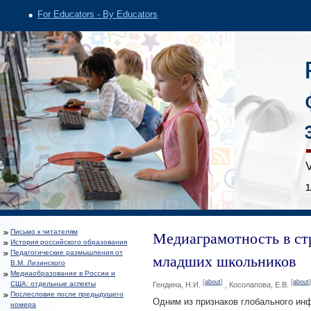
For Educators - By Educators
V
1
Медиаграмотность в с
Письмо к читателям
История российского образования
Педагогические размышления от
младших школьников
В.М. Лизинского
Медиаобразование в России и
[
about
]
[
about
]
США: отдельные аспекты
Гендина, Н.И.
, Косолапова, Е.В.
Послесловие после предыдущего
Одним из признаков глобального ин
номера