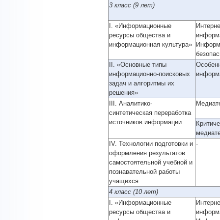
3 класс (9 лет)
I. «Информационные
Интерне
ресурсы общества и
информ
информационная культура»
Информ
безопас
II. «Основные типы
Особенн
информационно-поисковых
информа
задач и алгоритмы их
решения»
III. Аналитико-
Медиате
синтетическая переработка
источников информации
Критиче
медиате
IV. Технологии подготовки и
-
оформления результатов
самостоятельной учебной и
познавательной работы
учащихся
4 класс (10 лет)
I. «Информационные
Интерне
ресурсы общества и
информ