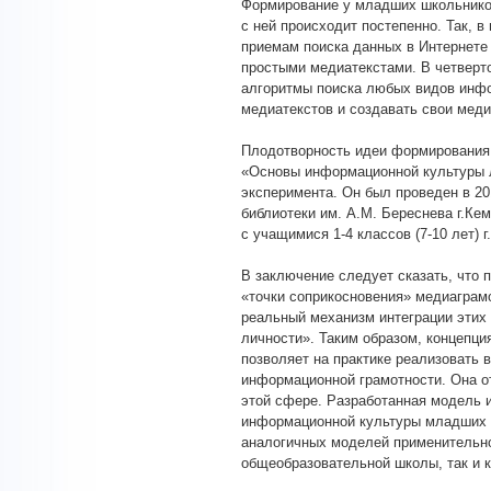
Формирование у младших школьнико
с ней происходит постепенно. Так, 
приемам поиска данных в Интернете 
простыми медиатекстами. В четверт
алгоритмы поиска любых видов инфо
медиатекстов и создавать свои меди
Плодотворность идеи формирования
«Основы информационной культуры л
эксперимента. Он был проведен в 20
библиотеки им. А.М. Береснева г.К
с учащимися 1-4 классов (7-10 лет) г
В заключение следует сказать, что 
«точки соприкосновения» медиаграмо
реальный механизм интеграции этих
личности». Таким образом, концепц
позволяет на практике реализоват
информационной грамотности. Она о
этой сфере. Разработанная модель и
информационной культуры младших 
аналогичных моделей применительно
общеобразовательной школы, так и к