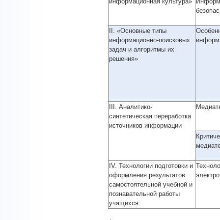
информационная культура»
Информ
безопас
II. «Основные типы
Особенн
информационно-поисковых
информа
задач и алгоритмы их
решения»
III. Аналитико-
Медиате
синтетическая переработка
источников информации
Критиче
медиате
IV. Технологии подготовки и
Техноло
оформления результатов
электро
самостоятельной учебной и
познавательной работы
учащихся