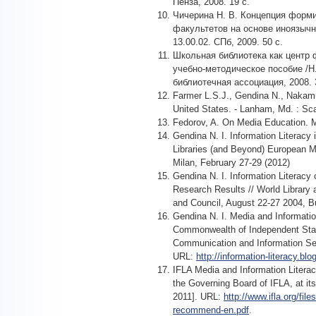
Пенза, 2008. 19 с.
Чичерина Н. В. Концепция форм
факультетов на основе иноязычных
13.00.02. СПб, 2009. 50 с.
Школьная библиотека как центр
учебно-методическое пособие /Н.
библиотечная ассоциация, 2008. 
Farmer L.S.J., Gendina N., Nakamur
United States. - Lanham, Md. : Sca
Fedorov, A. On Media Education.
Gendina N. I. Information Literacy
Libraries (and Beyond) European M
Milan, February 27-29 (2012)
Gendina N. I. Information Literacy 
Research Results // World Library
and Council, August 22-27 2004, 
Gendina N. I. Media and Informatio
Commonwealth of Independent Stat
Communication and Information Sect
URL:
http://information-literacy.bl
IFLA Media and Information Litera
the Governing Board of IFLA, at i
2011]. URL:
http://www.ifla.org/file
recommend-en.pdf
.