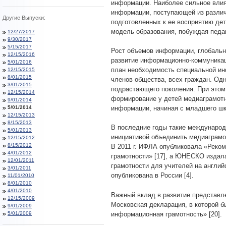
информации. Наиболее сильное влиян
информации, поступающей из разли
Другие Выпуски:
подготовленных к ее восприятию де
модель образования, побуждая педа
12/27/2017
9/30/2017
5/15/2017
Рост объемов информации, глобальн
12/15/2016
развитие информационно-коммуникац
5/01/2016
план необходимость специальной ин
12/15/2015
8/01/2015
членов общества, всех граждан. Одн
3/01/2015
подрастающего поколения. При этом
12/15/2014
формирование у детей медиаграмотн
9/01/2014
5/01/2014
информации, начиная с младшего шк
12/15/2013
8/15/2013
В последние годы такие междунаро
5/01/2013
инициативой объединить медиаграмо
12/15/2012
8/15/2012
В 2011 г. ИФЛА опубликовала «Рек
4/01/2012
грамотности» [17], а ЮНЕСКО издал
12/01/2011
грамотности для учителей на английс
3/01/2011
опубликована в России [4].
11/01/2010
8/01/2010
4/01/2010
Важный вклад в развитие представл
12/15/2009
Московская декларация, в которой 
9/01/2009
информационная грамотность» [20].
5/01/2009