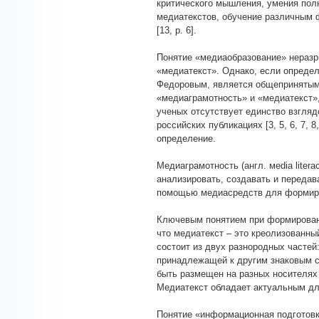
критического мышления, умения полн
медиатекстов, обучение различным 
[13, p. 6].
Понятие «медиаобразование» неразр
«медиатекст». Однако, если опреде
Федоровым, является общепринятым в
«медиаграмотность» и «медиатекст»
ученых отсутствует единство взгляд
российских публикациях [3, 5, 6, 7,
определение.
Медиаграмотность (англ. мedia litera
анализировать, создавать и переда
помощью медиасредств для формиро
Ключевым понятием при формирован
что медиатекст – это креолизованны
состоит из двух разнородных частей:
принадлежащей к другим знаковым с
быть размещен на разных носителях и
Медиатекст обладает актуальным д
Понятие «информационная подготовк