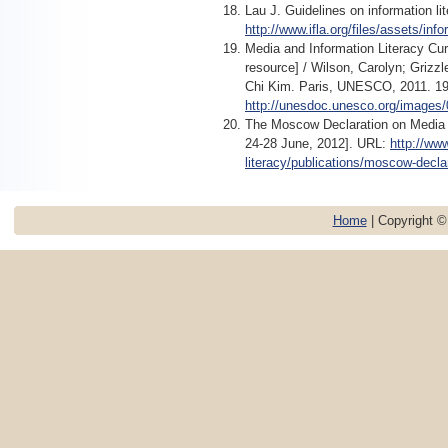
Lau J. Guidelines on information lit
http://www.ifla.org/files/assets/info
Media and Information Literacy Cu
resource] / Wilson, Carolyn; Gri
Chi Kim. Paris, UNESCO, 2011. 192
http://unesdoc.unesco.org/images
The Moscow Declaration on Media a
24-28 June, 2012]. URL:
http://www
literacy/publications/moscow-declar
Home
| Copyright 