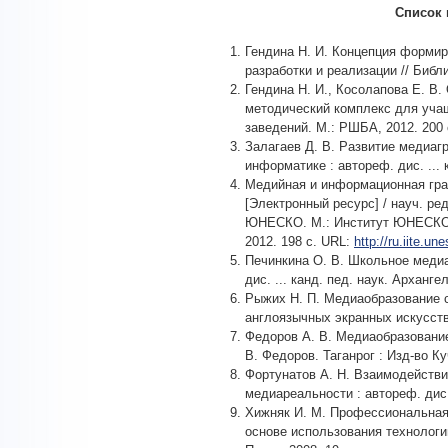
Список 
Гендина Н. И. Концепция форми
разработки и реализации // Библ
Гендина Н. И., Косолапова Е. В
методический комплекс для уча
заведений. М.: РШБА, 2012. 200 
Залагаев Д. В. Развитие медиаг
информатике : автореф. дис. ... к
Медийная и информационная гра
[Электронный ресурс] / науч. ред
ЮНЕСКО. М.: Институт ЮНЕСКО 
2012. 198 с. URL:
http://ru.iite.u
Печинкина О. В. Школьное медиа
дис. ... канд. пед. наук. Архангел
Рыжих Н. П. Медиаобразование с
англоязычных экранных искусств.
Федоров А. В. Медиаобразование
В. Федоров. Таганрог : Изд-во Ку
Фортунатов А. Н. Взаимодействи
медиареальности : автореф. дис. 
Хижняк И. М. Профессиональная
основе использования технологии