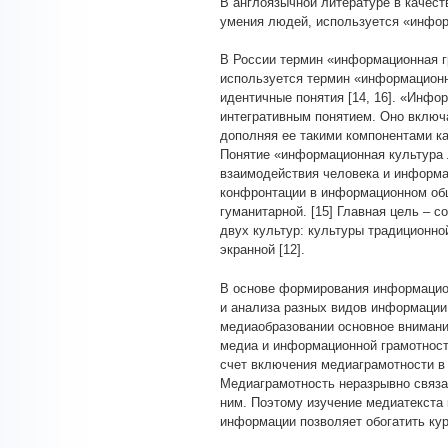
В англоязычной литературе в качес
умения людей, используется «инфор
В России термин «информационная г
используется термин «информационна
идентичные понятия [14, 16]. «Инфо
интегративным понятием. Оно включ
дополняя ее такими компонентами к
Понятие «информационная культура
взаимодействия человека и информа
конфронтации в информационном общ
гуманитарной. [15] Главная цель – 
двух культур: культуры традиционной
экранной [12].
В основе формирования информацио
и анализа разных видов информации,
медиаобразовании основное внимани
медиа и информационной грамотност
счет включения медиаграмотности в
Медиаграмотность неразрывно связа
ним. Поэтому изучение медиатекста
информации позволяет обогатить ку