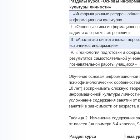
Разделы курса «Основы информа
культуры личности»
I. «Информационные ресурсы общес
информационная культура»
II. «Основные типы информационно-
задач и алгоритмы их решения»
III. «Аналитико-синтетическая перер
источников информации»
IV. «Технология подготовки и оформ
результатов самостоятельной учебн
познавательной работы учащихся»
Обучение основам информационной к
психофизиологических особенностей 
10 лет) воспринимать сложную теор
информационной культуры личности»
усложнение содержания занятий от к
занятий в зависимости от возраста 
Таблица 2. Изменение содержания з
от класса (на примере 3-4 классов, 9
Раздел курса
Тема у