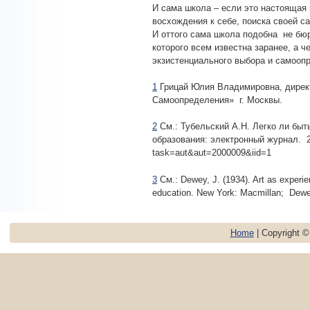
И сама школа – если это настоящая
восхождения к себе, поиска своей са
И оттого сама школа подобна не бю
которого всем известна заранее, а 
экзистенциального выбора и самооп
1
Грицай Юлия Владимировна, дирек
Самоопределения» г. Москвы.
2
См.: Тубельский А.Н. Легко ли быт
образования: электронный журнал. 2
task=aut&aut=2000009&iid=1
3
См.: Dewey, J. (1934). Art as experi
education. New York: Macmillan; Dewey,
Home
| Copyright 