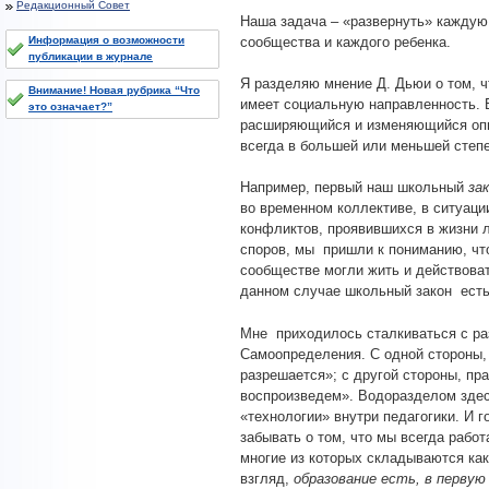
Редакционный Совет
Наша задача – «развернуть» каждую 
сообщества и каждого ребенка.
Информация о возможности
публикации в журнале
Я разделяю мнение Д. Дьюи о том, ч
Внимание! Новая рубрика “Что
имеет социальную направленность. 
это означает?”
расширяющийся и изменяющийся опыт
всегда в большей или меньшей степе
Например, первый наш школьный
за
во временном коллективе, в ситуаци
конфликтов, проявившихся в жизни л
споров, мы пришли к пониманию, что
сообществе могли жить и действоват
данном случае школьный закон есть
Мне приходилось сталкиваться с ра
Самоопределения. С одной стороны,
разрешается»; с другой стороны, пр
воспроизведем». Водоразделом здес
«технологии» внутри педагогики. И 
забывать о том, что мы всегда рабо
многие из которых складываются как
взгляд,
образование есть, в первую 