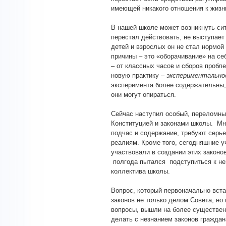
имеющей никакого отношения к жизн
В нашей школе может возникнуть сит
перестал действовать, не выступает
детей и взрослых он не стал нормо
причины – это «оборачивание» на с
– от классных часов и сборов пробл
новую практику –
экспериментально
эксперимента более содержательны, 
они могут опираться.
Сейчас наступил особый, переломны
Конституцией и законами школы. Мн
подчас и содержание, требуют серь
реалиям. Кроме того, сегодняшние у
участвовали в создании этих законо
полгода пытался подступиться к не
коллектива школы.
Вопрос, который первоначально вста
законов не только делом Совета, но
вопросы, вышли на более существен
делать с незнанием законов гражда