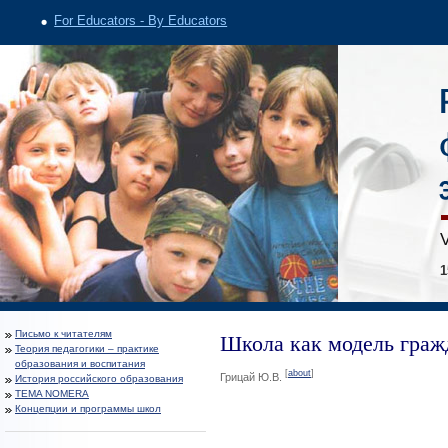
For Educators - By Educators
V
1
Школа как модель граж
Письмо к читателям
Теория педагогики – практике
образования и воспитания
[
about
]
Грицай Ю.В.
История российского образования
TEMA NOMERA
Концепции и программы школ