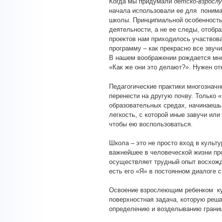
Когда мы придумали
детско-взросл
начала использовали ее для понима
школы. Принципиальной особенность
деятельности, а не ее следы, отобр
проектов нам приходилось участвова
программу – как прекрасно все звучи
В нашем воображении рождается мно
«Как же они это делают?». Нужен от
Педагогические практики многозначн
перенести на другую почву. Только 
образовательных средах, начинаешь
легкость, с которой иные завучи или
чтобы ею воспользоваться.
Школа – это не просто вход в культу
важнейшее в человеческой жизни пр
осуществляет трудный опыт восхожде
есть его «Я» в постоянном диалоге 
Освоение взрослеющим ребенком ку
поверхностная задача, которую реш
определению и возделыванию границ