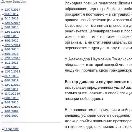
Другие Выпуски:
Исходная позиция педагогов Школы 
образование, идя от ребенка и к реб
12/27/2017
рождаются постоянно – в ситуациях
9/30/2017
5/15/2017
пришел новый ребенок (или взрослый
12/15/2016
Естественно, меняется многое и в д
5/01/2016
реализуется целенаправленно и посл
12/15/2015
8/01/2015
изменяются – вместе с изменениями,
3/01/2015
организм, а не статичная модель, ко
12/15/2014
переносится в другую школу в неиз
9/01/2014
5/01/2014
12/15/2013
У Александра Наумовича Тубельског
8/15/2013
общества,
в которой каждый челове
5/01/2013
людьми, проявить свою гражданскую
12/15/2012
8/15/2012
4/01/2012
Вектор диалога и соуправление в
12/01/2011
выстраивая определенный
уклад жи
3/01/2011
только уметь заявить о своей позиц
11/01/2010
позиции собеседника.
8/01/2010
4/01/2010
12/15/2009
Все начинается с понимания и «обор
9/01/2009
внешних условий своего поведения. 
5/01/2009
должно прийти понимание противореч
в готовом виде, они принимают это 
О проекте