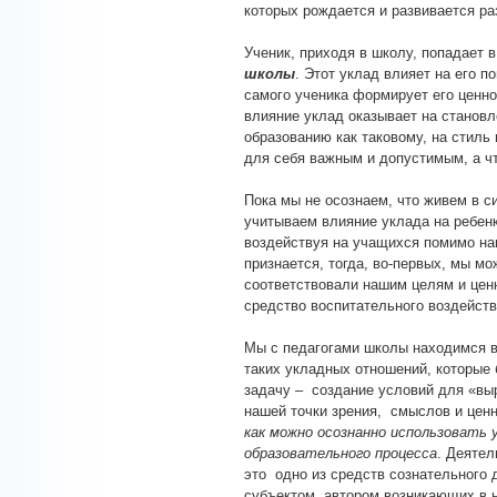
которых рождается и развивается р
Ученик, приходя в школу, попадает 
школы
. Этот уклад влияет на его п
самого ученика формирует его ценн
влияние уклад оказывает на становл
образованию как таковому, на стиль 
для себя важным и допустимым, а чт
Пока мы не осознаем, что живем в 
учитываем влияние уклада на ребен
воздействуя на учащихся помимо на
признается, тогда, во-первых, мы мо
соответствовали нашим целям и ценн
средство воспитательного воздейств
Мы с педагогами школы находимся в
таких укладных отношений, которые
задачу – создание условий для «вы
нашей точки зрения, смыслов и ценн
как можно осознанно использовать 
образовательного процесса
. Деятел
это одно из средств сознательного 
субъектом, автором возникающих в 