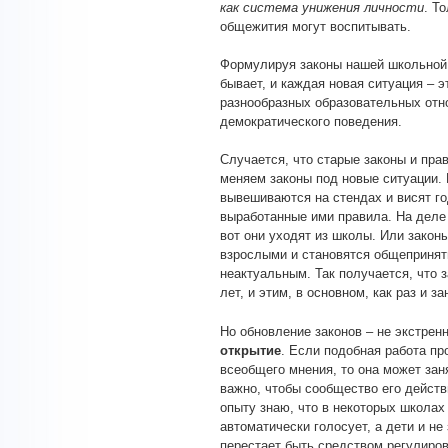
как система унижения личности
. Т
общежития могут воспитывать.
Формулируя законы нашей школьной 
бывает, и каждая новая ситуация – 
разнообразных образовательных отн
демократического поведения.
Случается, что старые законы и пра
меняем законы под новые ситуации. 
вывешиваются на стендах и висят го
выработанные ими правила. На деле
вот они уходят из школы. Или зако
взрослыми и становятся общеприняты
неактуальным. Так получается, что 
лет, и этим, в основном, как раз и 
Но обновление законов – не экстрен
открытие
. Если подобная работа пр
всеобщего мнения, то она может зан
важно, чтобы сообщество его действ
опыту знаю, что в некоторых школах
автоматически голосует, а дети и не
перестает быть средством регулиров