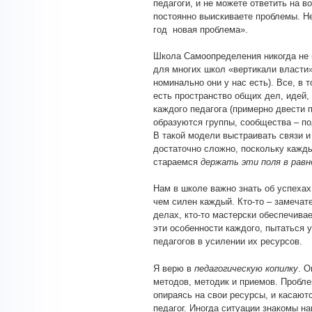
педагоги, и не можете ответить на 
постоянно выискиваете проблемы. Не
год новая проблема».
Школа Самоопределения никогда не б
для многих школ «вертикали власти»
номинально они у нас есть). Все, в 
есть пространство общих дел, идей,
каждого педагога (примерно двести п
образуются группы, сообщества – п
В такой модели выстраивать связи и
достаточно сложно, поскольку кажд
стараемся
держать эти поля в равн
Нам в школе важно знать об успехах
чем силен каждый. Кто-то – замечат
делах, кто-то мастерски обеспечив
эти особенности каждого, пытаться 
педагогов в усилении их ресурсов.
Я верю в
педагогическую копилку
. О
методов, методик и приемов. Пробл
опираясь на свои ресурсы, и касают
педагог. Иногда ситуации знакомы н