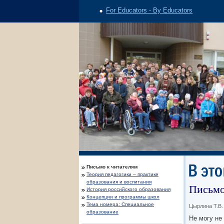
For Educators - By Educators
Письмо к читателям
Теория педагогики – практике
образования и воспитания
Письмо
История российского образования
Концепции и программы школ
Тема номера: Специальное
Цырлина Т.В
образование
Не могу не