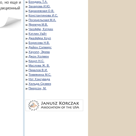
о, но еще и
Бондарь Т.А.
Захарова И.Ю.
дакционный
Караневская О.В.
Константинова И.С.
Посицельская М.А.
Яремчук М.В.
Чиоффи, Кэтрин
Кэтлин Уайт
Джеффри Коул
Борисова Н.В.
Дайен Сэлмирс
Хауэлл, Эрика
Джон Холмен
Кицул Н.С.
Маслова Ж. В.
Пикалов В.И.
Токмянина М.С.
Нэт Хэнсувада
Хильда Срэмек
Пиерсон, М.