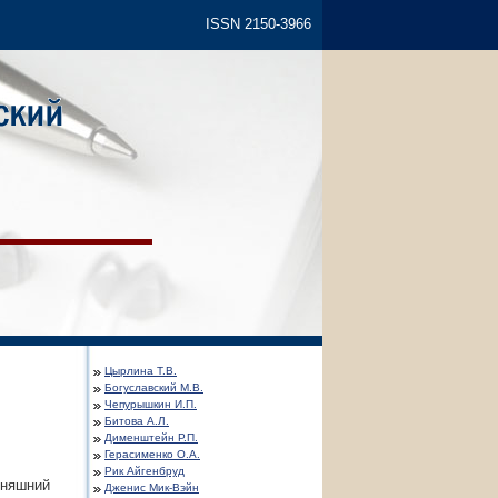
ISSN 2150-3966
Цырлина Т.В.
Богуславский М.В.
Чепурышкин И.П.
Битова А.Л.
Дименштейн Р.П.
Герасименко О.А.
Рик Айгенбруд
дняшний
Дженис Мик-Вэйн