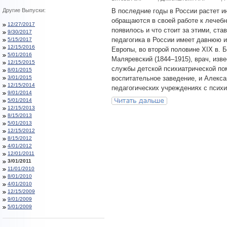
Другие Выпуски:
В последние годы в России растет и
обращаются в своей работе к лечебн
12/27/2017
появилось и что стоит за этими, с
9/30/2017
педагогика в России имеет давнюю и
5/15/2017
12/15/2016
Европы, во второй половине XIX в. 
5/01/2016
Маляревский (1844–1915), врач, изв
12/15/2015
службы детской психиатрической пом
8/01/2015
3/01/2015
воспитательное заведение, и Алекса
12/15/2014
педагогических учреждениях с псих
9/01/2014
5/01/2014
12/15/2013
8/15/2013
5/01/2013
12/15/2012
8/15/2012
4/01/2012
12/01/2011
3/01/2011
11/01/2010
8/01/2010
4/01/2010
12/15/2009
9/01/2009
5/01/2009