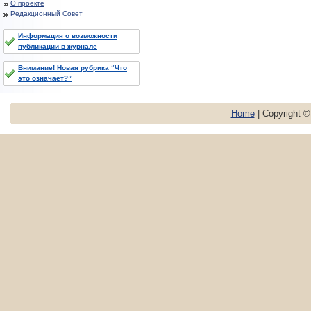
О проекте
Редакционный Совет
Информация о возможности
публикации в журнале
Внимание! Новая рубрика “Что
это означает?”
Home
| Copyright 