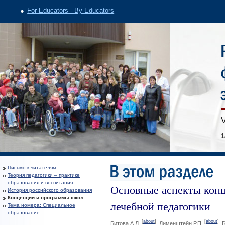
For Educators - By Educators
V
1
Письмо к читателям
Теория педагогики – практике
образования и воспитания
Основные аспекты конц
История российского образования
Концепции и программы школ
лечебной педагогики
Тема номера: Специальное
образование
[
about
]
[
about
]
Битова А.Л.
, Дименштейн Р.П.
, 