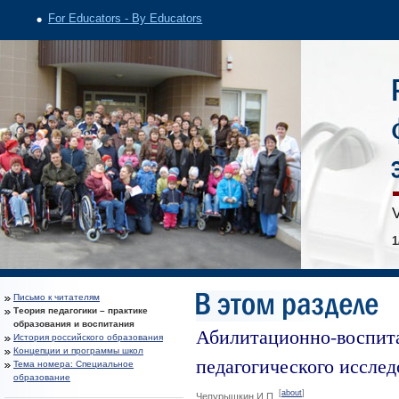
For Educators - By Educators
V
1
Письмо к читателям
Теория педагогики – практике
образования и воспитания
Абилитационно-воспита
История российского образования
Концепции и программы школ
педагогического исслед
Тема номера: Специальное
образование
[
about
]
Чепурышкин И.П.