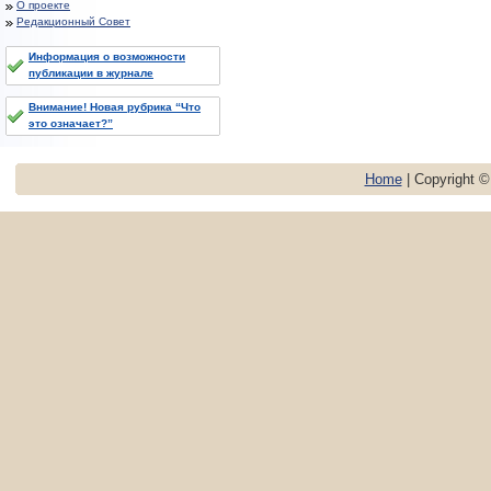
О проекте
Редакционный Совет
Информация о возможности
публикации в журнале
Внимание! Новая рубрика “Что
это означает?”
Home
| Copyright 