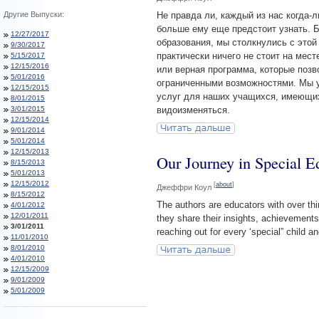
Другие Выпуски:
Не правда ли, каждый из нас когда-л
больше ему еще предстоит узнать. 
12/27/2017
образования, мы столкнулись с этой
9/30/2017
практически ничего не стоит на мест
5/15/2017
12/15/2016
или верная программа, которые позв
5/01/2016
ограниченными возможностями. Мы у
12/15/2015
услуг для наших учащихся, имеющих
8/01/2015
3/01/2015
видоизменяться.
12/15/2014
9/01/2014
5/01/2014
12/15/2013
Our Journey in Special Ed
8/15/2013
5/01/2013
12/15/2012
[
about
]
Джеффри Коул
8/15/2012
The authors are educators with over thir
4/01/2012
12/01/2011
they share their insights, achievements
3/01/2011
reaching out for every ‘special” child an
11/01/2010
8/01/2010
4/01/2010
12/15/2009
9/01/2009
5/01/2009