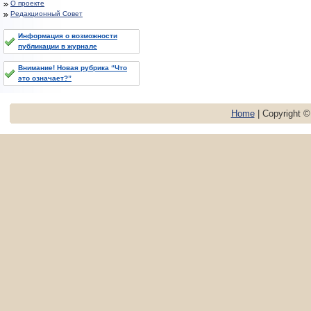
О проекте
Редакционный Совет
Информация о возможности
публикации в журнале
Внимание! Новая рубрика “Что
это означает?”
Home
| Copyright 