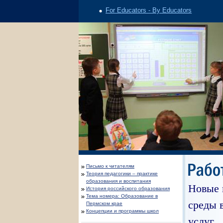
For Educators - By Educators
Письмо к читателям
Теория педагогики – практике
образования и воспитания
Новые 
История российского образования
Тема номера: Образование в
среды 
Пермском крае
Концепции и программы школ
услуг