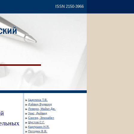
ISSN 2150-3966
Цырлина Т.В.
Дэйвид Вудворд
Леверн, Майкл Дж.
ой
Уикс, Дейвид
Сэнгер, Элизабет
тельных
Шустов С.Г.
Карпушин Н.Я.
Погодин В.В.