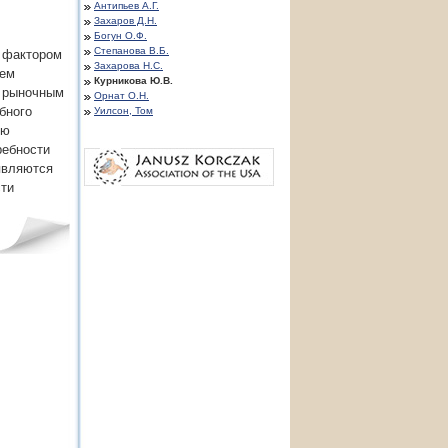
Антипьев А.Г.
Захаров Д.Н.
Богун О.Ф.
Степанова В.Б.
м фактором
Захарова Н.С.
ием
Курникова Ю.В.
к рыночным
Орнат О.Н.
бного
Уилсон, Том
ию
ребности
являются
сти