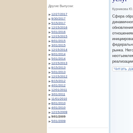
Другие Выпуски:
Курникова Ю
12/27/2017
Сфера обра
9/30/2017
динамичног
5/15/2017
обновления
12/15/2016
5/01/2016
отношениям
12/15/2015
иницииров
8/01/2015
федеральны
3/01/2015
рынка. Нег
12/15/2014
9/01/2014
неотъемлем
5/01/2014
реализации
12/15/2013
8/15/2013
5/01/2013
12/15/2012
8/15/2012
4/01/2012
12/01/2011
3/01/2011
11/01/2010
8/01/2010
4/01/2010
12/15/2009
9/01/2009
5/01/2009