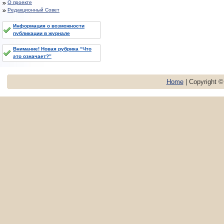
О проекте
Редакционный Совет
Информация о возможности
публикации в журнале
Внимание! Новая рубрика “Что
это означает?”
Home
| Copyright 