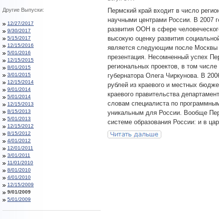
Другие Выпуски:
Пермский край входит в число регио
научными центрами России. В 2007 
12/27/2017
развития ООН в сфере человеческог
9/30/2017
высокую оценку развития социально
5/15/2017
12/15/2016
является следующим после Москвы и
5/01/2016
презентация. Несомненный успех Пер
12/15/2015
региональных проектов, в том числе
8/01/2015
3/01/2015
губернатора Олега Чиркунова. В 200
12/15/2014
рублей из краевого и местных бюдже
9/01/2014
краевого правительства департамент
5/01/2014
словам специалиста по программны
12/15/2013
8/15/2013
уникальным для России. Вообще Пер
5/01/2013
системе образования России: и в цар
12/15/2012
8/15/2012
4/01/2012
12/01/2011
3/01/2011
11/01/2010
8/01/2010
4/01/2010
12/15/2009
9/01/2009
5/01/2009