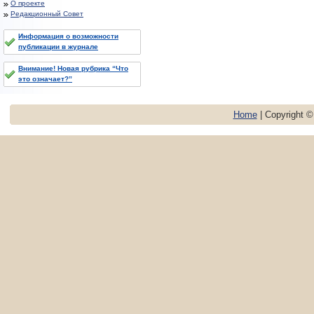
О проекте
Редакционный Совет
Информация о возможности
публикации в журнале
Внимание! Новая рубрика “Что
это означает?”
Home
| Copyright 