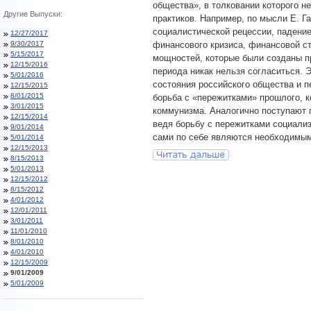
общества», в толковании которого не
Другие Выпуски:
практиков. Например, по мысли Е. Г
социалистической рецессии, падение
12/27/2017
9/30/2017
финансового кризиса, финансовой ст
5/15/2017
мощностей, которые были созданы пр
12/15/2016
периода никак нельзя согласиться. 
5/01/2016
состояния российского общества и п
12/15/2015
8/01/2015
борьба с «пережитками» прошлого, 
3/01/2015
коммунизма. Аналогично поступают 
12/15/2014
ведя борьбу с пережитками социализ
9/01/2014
сами по себе являются необходимым
5/01/2014
12/15/2013
8/15/2013
5/01/2013
12/15/2012
8/15/2012
4/01/2012
12/01/2011
3/01/2011
11/01/2010
8/01/2010
4/01/2010
12/15/2009
9/01/2009
5/01/2009