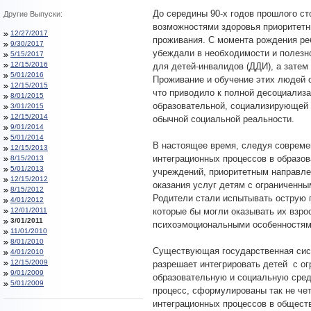
До середины 90-х годов прошлого ст
Другие Выпуски:
возможностями здоровья приоритетн
12/27/2017
проживания. С момента рождения ре
9/30/2017
убеждали в необходимости и полезн
5/15/2017
12/15/2016
для детей-инвалидов (ДДИ), а затем
5/01/2016
Проживание и обучение этих людей 
12/15/2015
что приводило к полной десоциализ
8/01/2015
образовательной, социализирующей
3/01/2015
12/15/2014
обычной социальной реальности.
9/01/2014
5/01/2014
В настоящее время, следуя совреме
12/15/2013
интеграционных процессов в образо
8/15/2013
5/01/2013
учреждений, приоритетным направле
12/15/2012
оказания услуг детям с ограниченн
8/15/2012
Родители стали испытывать острую 
4/01/2012
12/01/2011
которые бы могли оказывать их взро
3/01/2011
психоэмоциональными особенностям
11/01/2010
8/01/2010
Существующая государственная сист
4/01/2010
12/15/2009
разрешает интегрировать детей с о
9/01/2009
образовательную и социальную среду
5/01/2009
процесс, сформулированы так не чет
интеграционных процессов в обществ