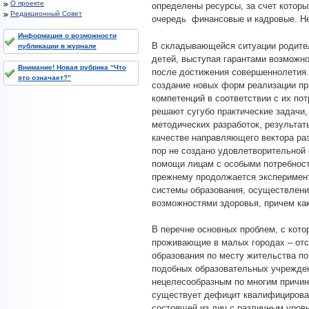
О проекте
определены ресурсы, за счет которы
Редакционный Совет
очередь финансовые и кадровые. Н
Информация о возможности
В складывающейся ситуации родите
публикации в журнале
детей, выступая гарантами возможно
Внимание! Новая рубрика “Что
после достижения совершеннолетия.
это означает?”
создание новых форм реализации пра
компетенций в соответствии с их по
решают сугубо практические задачи,
методических разработок, результат
качестве направляющего вектора раз
пор не создано удовлетворительной
помощи лицам с особыми потребностя
прежнему продолжается эксперимент
системы образования, осуществлени
возможностями здоровья, причем как
В перечне основных проблем, с кот
проживающие в малых городах – отс
образования по месту жительства п
подобных образовательных учрежден
нецелесообразным по многим причина
существует дефицит квалифицирован
состоящей из лиц с различным уровн