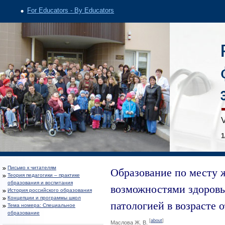
For Educators - By Educators
V
1
Образование по месту 
Письмо к читателям
Теория педагогики – практике
образования и воспитания
возможностями здоровь
История российского образования
Концепции и программы школ
патологией в возрасте о
Тема номера: Специальное
образование
[
about
]
Маслова Ж. В.