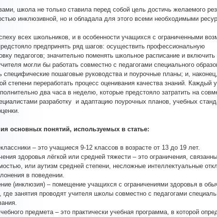
ами, школа не только ставила перед собой цель достичь желаемого рез
остью инклюзивной, но и обладала для этого всеми необходимыми ресу
успеху всех школьников, и в особенности учащихся с ограниченными во
предстояло предпринять ряд шагов: осуществить профессиональную
овку педагогов; значительно поменять школьное расписание и включить 
 учителя могли бы работать совместно с педагогами специального образо
ь специфические пошаговые руководства и поурочные планы; и, наконец,
ой степени переработать процесс оценивания качества знаний. Каждый 
полнительно два часа в неделю, которые предстояло затратить на совм
ециалистами разработку и адаптацию поурочных планов, учебных станд
оценки.
ия основных понятий, используемых в статье:
классники – это учащиеся 9-12 классов в возрасте от 13 до 19 лет.
чения здоровья лёгкой или средней тяжести – это ограничения, связанны
мостью, или аутизм средней степени, несложные интеллектуальные отк
клонения в поведении.
ние (инклюзия) – помещение учащихся с ограничениями здоровья в обы
, где занятия проводят учителя школы совместно с педагогами специаль
вания.
учебного предмета – это практически учебная программа, в которой опр