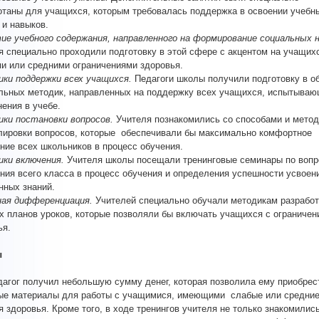
отаны для учащихся, которым требовалась поддержка в освоении учебн
 и навыков.
ие учебного содержания, направленного на формирование социальных 
я специально проходили подготовку в этой сфере с акцентом на учащих
и или средними ограничениями здоровья.
ки поддержки всех учащихся.
Педагоги школы получили подготовку в о
льных методик, направленных на поддержку всех учащихся, испытыва
нения в учебе.
ки постановки вопросов.
Учителя познакомились со способами и мето
ировки вопросов, которые обеспечивали бы максимально комфортное
ние всех школьников в процесс обучения.
ки включения.
Учителя школы посещали тренинговые семинары по воп
ния всего класса в процесс обучения и определения успешности усвоен
нных знаний.
ая дифференциация.
Учителей специально обучали методикам разработ
х планов уроков, которые позволяли бы включать учащихся с ограничен
ья.
ы
агог получил небольшую сумму денег, которая позволила ему приобрес
ые материалы для работы с учащимися, имеющими слабые или средни
я здоровья. Кроме того, в ходе тренингов учителя не только знакомилис