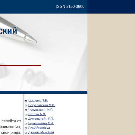
ISSN 2150-3966
Цырлина Т.В.
Богуславский М.В.
Чепурышкин И.П.
Битова А.Л.
Дименштейн Р.П.
 перейти от
Герасименко О.А.
ерпимостью,
Рик Айгенбруд
 свои ряды.
Дженис Мик-Вэйн