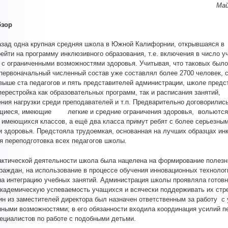
Май
бзор
азад одна крупная средняя школа в Южной Калифорнии, открывшаяся в 
ейти на программу инклюзивного образования, т.е. включения в число 
 с ограниченными возможностями здоровья. Учитывая, что таковых было
 первоначальный численный состав уже составлял более 2700 человек, 
выше ста педагогов и пять представителей администрации, школе предс
перестройка как образовательных программ, так и расписания занятий,
ния нагрузки среди преподавателей и т.п. Предварительно договорились
щиеся, имеющие легкие и средние ограничения здоровья, вольются
 имеющихся классов, а ещё два класса примут ребят с более серьезны
 здоровья. Предстояла трудоемкая, основанная на лучших образцах ин
я переподготовка всех педагогов школы.
актической деятельности школа была нацелена на формирование полез
раждан, на использование в процессе обучения инновационных технолог
на интеграцию учебных занятий. Администрация школы проявляла готов
кадемическую успеваемость учащихся и всячески поддерживать их стр
ин из заместителей директора был назначен ответственным за работу с
нными возможностями; в его обязанности входила координация усилий п
ециалистов по работе с подобными детьми.