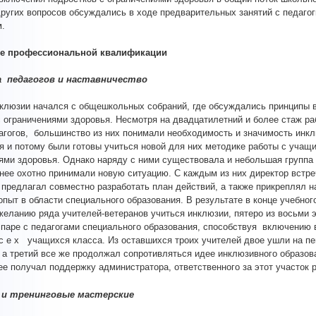
других вопросов обсуждались в ходе предварительных занятий с педаго
.
е профессиональной квалификации
 педагогов и наставничество
клюзии начался с общешкольных собраний, где обсуждались принципы 
 ограничениями здоровья. Несмотря на двадцатилетний и более стаж р
агогов, большинство из них понимали необходимость и значимость инк
я и потому были готовы учиться новой для них методике работы с учащ
ями здоровья. Однако наряду с ними существовала и небольшая группа 
нее охотно принимали новую ситуацию. С каждым из них директор встр
 предлагал совместно разработать план действий, а также прикреплял н
пыт в области специального образования. В результате в конце учебног
желанию ряда учителей-ветеранов учиться инклюзии, пятеро из восьми
 паре с педагогами специального образования, способствуя включению 
с е х учащихся класса. Из оставшихся троих учителей двое ушли на п
, а третий все же продолжал сопротивляться идее инклюзивного образов
ее получал поддержку администратора, ответственного за этот участок 
 и тренинговые мастерские