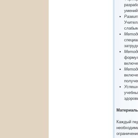
разраб
умений
Развит
Учител
слабым
Методи
специа
затруд
Методи
формул
включе
Методи
включе
получе
Успешн
учебны
здоров
Материал
Каждый пед
необходим
ограничени