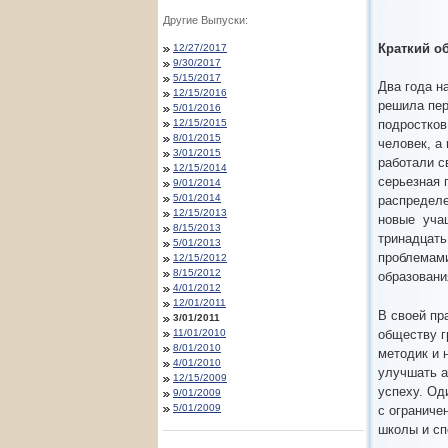
Другие Выпуски:
Краткий о
12/27/2017
9/30/2017
5/15/2017
Два года н
12/15/2016
решила пер
5/01/2016
12/15/2015
подростков
8/01/2015
человек, а
3/01/2015
работали с
12/15/2014
серьезная 
9/01/2014
5/01/2014
распределе
12/15/2013
новые уча
8/15/2013
тринадцать
5/01/2013
проблемами
12/15/2012
8/15/2012
образовани
4/01/2012
12/01/2011
В своей пр
3/01/2011
обществу г
11/01/2010
8/01/2010
методик и 
4/01/2010
улучшать а
12/15/2009
успеху. Од
9/01/2009
5/01/2009
с ограниче
школы и сп