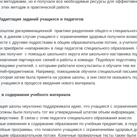
и методиками, но и получали все необходимые ресурсы для эффективн
 этих методик в практической работе.
/адаптация заданий учащихся и педагогов
рошлом дискриминационной практики разделения общего и специальног
я, в данном случае учащиеся с ограничениями здоровья получили возм
есте с другими подростками в общем образовательном потоке, а учителя
и приобрели «напарников» в лице педагогов специального образования.
кже получил с помощью школьного округа или школьного наставника по
новления партнерских связей и работы в команде. Подобную подготовку
мощники учителей, с которыми работали консультанты и обучали тем же
елей-предметников. Например, помощников обучили специальной письме
которая затем была принята на уровне школы, а они смогли оказывать п
 учащимся в процессе введения нового материала.
 в содержании учебного материала
ция школы неуклонно поддерживала идею, что учащиеся с ограничени
олжны были получать тот же утвержденный штатом объем информации, 
верстники. В связи с этим педагоги специального образования внесли
ые изменения в содержание образования по учебным предметам, в поу
ебные программы, что позволило учащимся с ограничениями здоровья д
бщем образовательном потоке. Конечные проверочные тесты также были