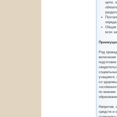
цели, 
обязат
раздел
Поэтап
опреде
Общая 
всех ш
Преимущес
Ряд провед
включения 
подготовки
свидетельс
социальных
учащиеся, 
со здоровы
«особенног
по мнению 
образовани
Напротив, 
средств и 
успешного 