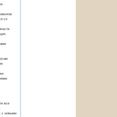
ых
навыков.
ся со
бласти
ющих
дами
росам
ия
ки
иями
ти все
е
ь с новыми