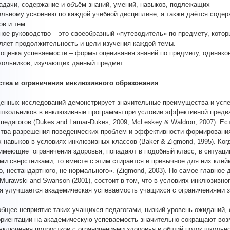
задачи, содержание и объём знаний, умений, навыков, подлежащих
ельному усвоению по каждой учебной дисциплине, а также даётся соде
ов и тем.
ное руководство – это своеобразный «путеводитель» по предмету, котор
ляет продолжительность и цели изучения каждой темы.
оценка успеваемости – формы оценивания знаний по предмету, одинако
кольников, изучающих данный предмет.
тва и ограничения инклюзивного образования
енных исследований демонстрирует значительные преимущества и усп
школьников в инклюзивные программы при условии эффективной предв
 педагогов (Dukes and Lamar-Dukes, 2009; McLeskey & Waldron, 2007). Ес
тва разрешения поведенческих проблем и эффективности формировани
 навыков в условиях инклюзивных классов (Baker & Zigmond, 1995). Ког
имеющие ограничения здоровья, попадают в подобный класс, в ситуац
ми сверстниками, то вместе с этим стирается и привычное для них клей
о, нестандартного, не нормального». (Zigmond, 2003). Но самое главное 
Murawski and Swanson (2001), состоит в том, что в условиях инклюзивно
я улучшается академическая успеваемость учащихся с ограничениями з
общее неприятие таких учащихся педагогами, низкий уровень ожиданий, 
ориентации на академическую успеваемость значительно сокращают во
включения подростков с ограничениями здоровья в общий поток школьн