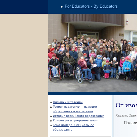
For Educators - By Educators
От изо
Письмо к читателям
Теория педагогики – практике
образования и воспитания
Хауэлл, Эри
История российского образования
Концепции и программы школ
Пожалу
Тема номера: Специальное
образование