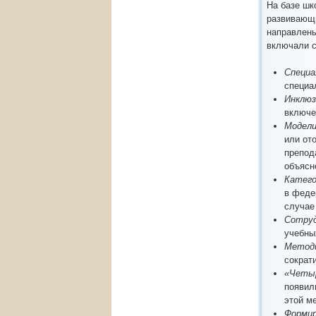
На базе шк
развивающи
направлены
включали 
Специа
специа
Инклюз
включе
Модели
или от
препод
объясн
Катего
в феде
случае
Сотруд
учебны
Методи
сократ
«Четыр
появил
этой м
Формир