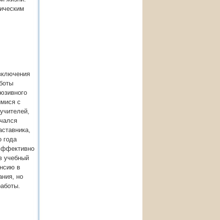
гическим
включения
аботы
люзивного
имися с
учителей,
ечался
аставника,
о года
 эффективно
в учебный
енсию в
ания, но
работы.