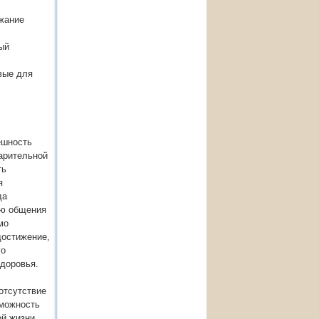
ржание
ый
вые для
ешность
арительной
ть
я
да
ию общения
мо
достижение,
го
доровья.
отсутствие
зможность
ой жизни.