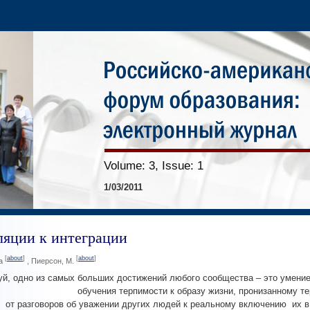
Volume: 3, Issue: 1
1/03/2011
ляции к интеграции
[
about
]
[
about
]
ка
, Пиерсон, М.
й, одно из самых больших достижений любого сообщества – это умение
обучения терпимости к образу жизни, пронизанному т
от разговоров об уважении других людей к реальному включению их в