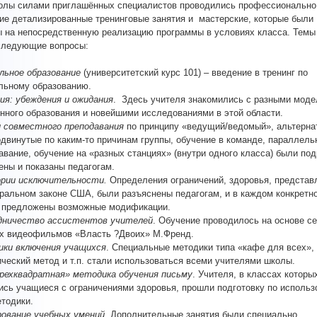
олы силами приглашённых специалистов проводились профессионально
е детализированные тренинговые занятия и мастерские, которые были
 на непосредственную реализацию программы в условиях класса. Темы
следующие вопросы:
льное образование
(университетский курс 101) – введение в тренинг по
льному образованию.
ия: убеждения и ожидания
. Здесь учителя знакомились с разными мод
нного образования и новейшими исследованиями в этой области.
 совместного преподавания
по принципу «ведущий/ведомый», альтерна
одвинутые по каким-то причинам группы, обучение в команде, параллель
авание, обучение на «разных станциях» (внутри одного класса) были по
ены и показаны педагогам.
рии исключительности.
Определения ограничений, здоровья, предста
ральном законе США, были разъяснены педагогам, и в каждом конкретн
 предложены возможные модификации.
ничество ассистентов учителей
. Обучение проводилось на основе с
х видеофильмов «Власть ?Двоих» М.Френд.
ки включения учащихся
. Специальные методики типа «кафе для всех»,
ический метод и т.п. стали использоваться всеми учителями школы.
ехквадратная» методика обучения письму
. Учителя, в классах которы
ись учащиеся с ограничениями здоровья, прошли подготовку по исполь
етодики.
ование учебных умений.
Дополнительные занятия были специально