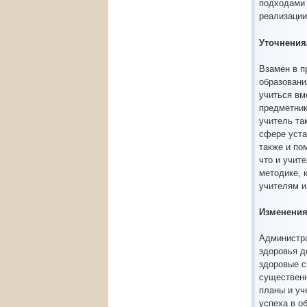
подходами 
реализации
Уточнения
Взамен в п
образовани
учиться вм
предметник
учитель та
сфере уста
также и по
что и учит
методике, 
учителям и
Изменения
Администра
здоровья д
здоровые с
существенн
планы и уч
успеха в о