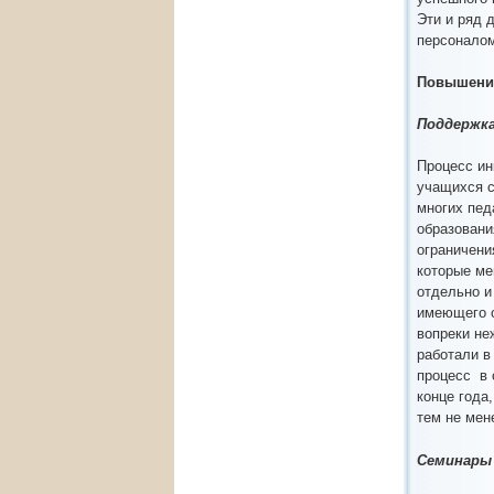
Эти и ряд 
персоналом
Повышени
Поддержка
Процесс ин
учащихся с
многих пед
образовани
ограничени
которые ме
отдельно и
имеющего о
вопреки не
работали в
процесс в 
конце года
тем не мен
Семинары