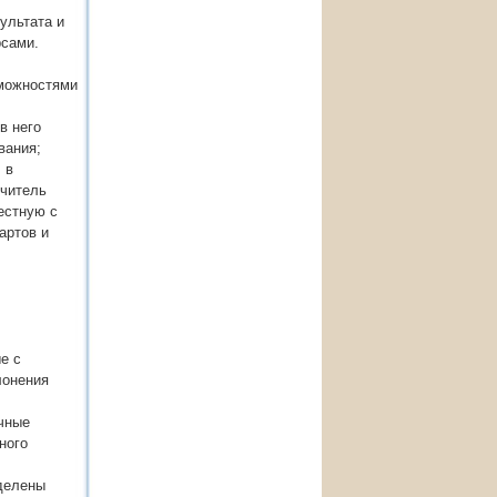
ультата и
рсами.
зможностями
в него
вания;
 в
учитель
естную с
артов и
е с
лонения
чные
ного
еделены