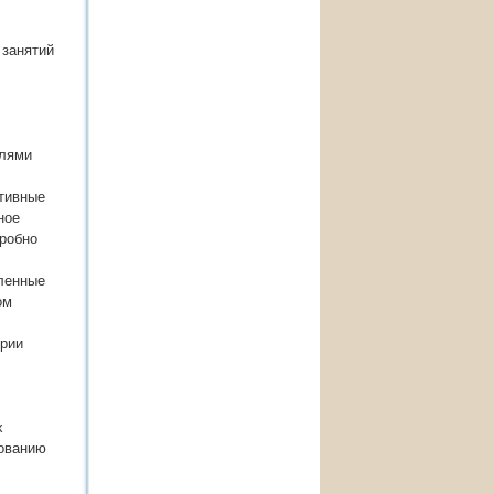
 занятий
елями
тивные
ное
дробно
вленные
ом
ерии
х
зованию