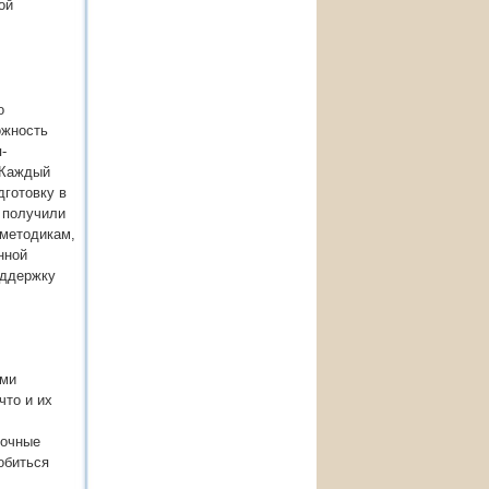
ой
о
ожность
-
 Каждый
дготовку в
 получили
 методикам,
нной
оддержку
ями
что и их
рочные
обиться