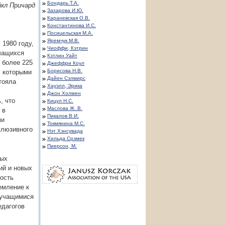
Бондарь Т.А.
кл Причард
Захарова И.Ю.
Караневская О.В.
Константинова И.С.
Посицельская М.А.
Яремчук М.В.
1980 году,
Чиоффи, Кэтрин
учащихся
Кэтлин Уайт
 более 225
Джеффри Коул
Борисова Н.В.
с которыми
Дайен Сэлмирс
тояла
Хауэлл, Эрика
Джон Холмен
, что
Кицул Н.С.
Маслова Ж. В.
 в
Пикалов В.И.
ми
Токмянина М.С.
клюзивного
Нэт Хэнсувада
Хильда Срэмек
Пиерсон, М.
ных
ий и новых
ность
емление к
 учащимися
едагогов